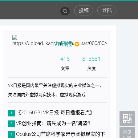
投稿
登陆
手游
营销
VR日报
416
813681
文章
热度
VR日报是国内最早关注虚拟现实的专业媒体之一，
关注国内外虚拟现实技术、虚拟现实游戏...
《20160331VR日报-每日播报看点》
1
VR创业指南：请先成为一名“海盗”!
2
Oculus公司首席科学家暗示虚拟现实的下
4