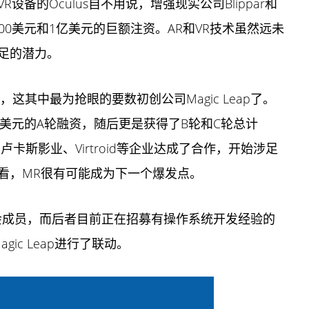
备的Oculus自不用说，增强现实公司Blippar和
5400美元和1亿美元的巨额注资。AR和VR技术虽然远未
足的潜力。
，这其中最为抢眼的要数初创公司Magic Leap了。
000万美元的A轮融资，随后更是获得了B轮和C轮总计
t、卢卡斯影业、Virtroid等企业达成了合作，开始涉足
看，MR很有可能成为下一个爆发点。
p的董事会成员，而后者目前正在招募有操作系统开发经验的
gic Leap进行了联动。