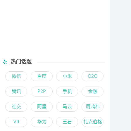
热门话题
微信
百度
小米
O2O
腾讯
P2P
手机
金融
社交
阿里
马云
周鸿祎
VR
华为
王石
扎克伯格