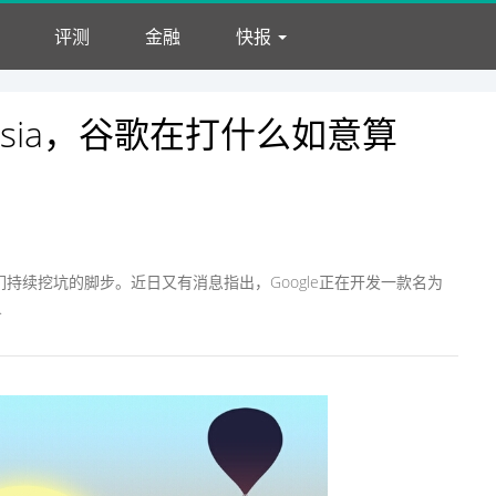
评测
金融
快报
VR
评测
专栏
动态
快报
业界
手机
家电
chsia，谷歌在打什么如意算
们持续挖坑的脚步。近日又有消息指出，Google正在开发一款名为
.