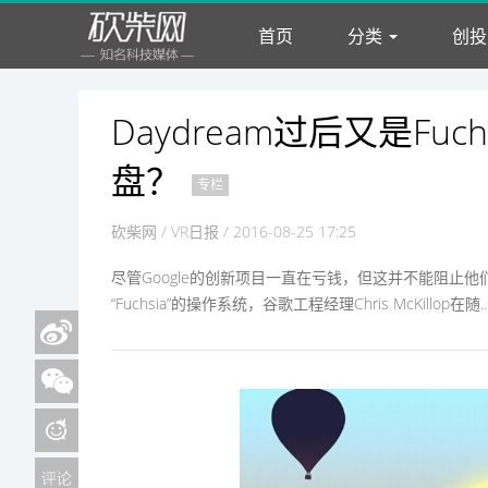
首页
分类
创投
观点
创投
Daydream过后又是Fu
盘？
专栏
砍柴网
/ VR日报 / 2016-08-25 17:25
尽管Google的创新项目一直在亏钱，但这并不能阻止他
“Fuchsia”的操作系统，谷歌工程经理Chris McKillop在随..