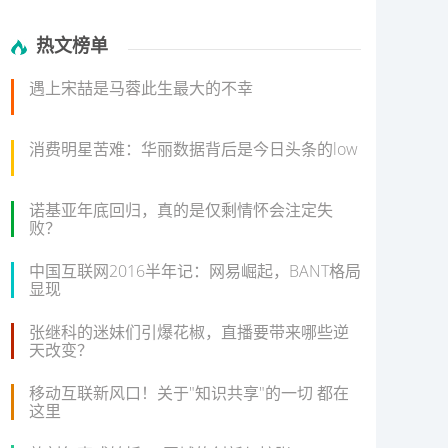
热文榜单
遇上宋喆是马蓉此生最大的不幸
消费明星苦难：华丽数据背后是今日头条的low
诺基亚年底回归，真的是仅剩情怀会注定失
败？
中国互联网2016半年记：网易崛起，BANT格局
显现
张继科的迷妹们引爆花椒，直播要带来哪些逆
天改变？
移动互联新风口！关于"知识共享"的一切 都在
这里