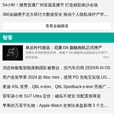
54小时！微赞直播广州首届直播节 打造精彩南沙会场
360金融携手北大研讨大数据安全 推动个人隐私保护产学研大协同
查看金融频道
智客
单反时代渐远：尼康 D6 旗舰相机正式停产
尼康日本悄悄更新官网，将旗下 D6 旗舰单反相机标记为停产。
此前该相...
0评论
消息称极氪智能座舱团队被整合，但汽车仍用 ZEEKR AI OS
用户改装苹果 2024 款 Mac mini，使用 PD 充电宝实现 USB-C 供电
奥迪 A5L 首秀，Q6L e-tron、Q6L Sportback e-tron 亮相广州车展
雷军谈小米 SU7 Ultra 定价：确实不便宜 但配置很厚道
苹果的万圣节礼物：Apple Watch 史努比表盘新增 3 个主题动画