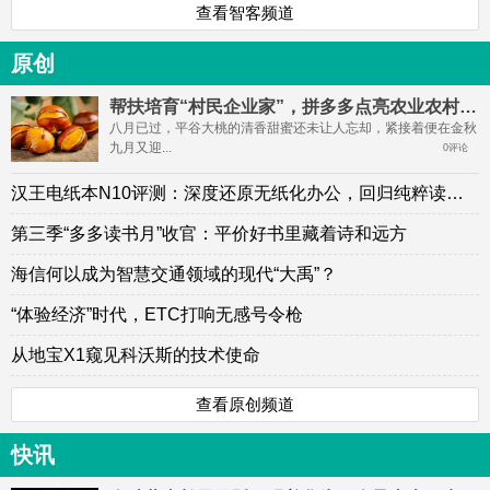
查看智客频道
原创
帮扶培育“村民企业家”，拼多多点亮农业农村星星之火
八月已过，平谷大桃的清香甜蜜还未让人忘却，紧接着便在金秋
九月又迎...
0评论
汉王电纸本N10评测：深度还原无纸化办公，回归纯粹读写体验
第三季“多多读书月”收官：平价好书里藏着诗和远方
海信何以成为智慧交通领域的现代“大禹”？
“体验经济”时代，ETC打响无感号令枪
从地宝X1窥见科沃斯的技术使命
查看原创频道
快讯