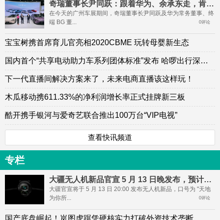
奇瑞董事长尹同跃：跟着华为、余承东走，肯定成功
在今天的广州车展期间，奇瑞董事长尹同跃及华为常务董事、终
端 BG 董...
0评论
宝宝树携首席育儿官亮相2020CBME 玩转母婴新生态
国内首个“共享电动助力车系列团体标准”发布 哈啰出行深度参与
下一代直播间解决方案来了，未来电商直播该这样玩！
木瓜移动携611.33%的净利润增长率正式挂牌新三板
酷开携手银河与爱奇艺联合推出100万台“VIP电视”
查看快讯频道
专栏
大疆无人机新品官宣 5 月 13 日晚发布，预计为 Mavic 4 Pro
大疆官宣将于 5 月 13 日 20:00 发布无人机新品，口号为 "天地
为你所...
0评论
国产底盘崛起！岚图虎踞凭硬核实力打破外资技术垄断