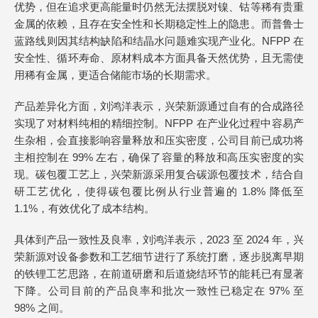
优势，但在追求更高能量时仍然无法摆脱对镍、钴等稀有贵重
金属的依赖，且存在安全性和长期稳定性上的隐患。而普鲁士
蓝路线则因其结构缺陷和结晶水问题难实现产业化。NFPP 在
安全性、循环寿命、原材料成本方面具备天然优势，且无需使
用稀有金属，更适合储能市场的长期需求。
产品差异化方面，刘鸿洋表示，兴荣新源通过自有的合成路径
实现了对材料纯相的精细控制。NFPP 在产业化过程中容易产
生杂相，会直接影响容量释放和压实密度，公司目前已成功将
主相控制在 99% 左右，确保了容量的释放和高压实密度的实
现。碳包覆工艺上，兴荣新源采用复合碳源包覆技术，结合自
研工艺优化，使得碳包覆比例从行业普遍的 1.8% 降低至
1.1%，有效优化了成本结构。
具体到产品一致性及良率，刘鸿洋表示，2023 至 2024 年，兴
荣新源对设备参数和工艺细节进行了系统打磨，逐步脱离早期
的铁锂工艺思路，在前道研磨和后道烧结环节的能耗已有显著
下降。公司目前的产品良率和批次一致性已稳定在 97% 至
98% 之间。