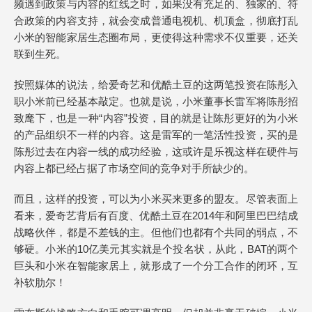
频遇到政策与内容的红线之时，如果没有充足的、独家的、符
合政策的内容支持，就会变成普通电视机、机顶盒，彻底打乱
小米的智能家居生态圈布局，更使得这种需求不仅重要，还关
联到生死。
按照媒体的说法，给爱奇艺和优酷土豆的这两笔投资在陈彤入
职小米前已经基本敲定。也就是说，小米董事长雷军将陈彤招
致麾下，也是一种“内容”投资，目的就是让陈彤更好的为小米
的产品组织不一样的内容。这是雷军的一笔活性投资，买的是
陈彤过去在内容一线的成功经验，这或许是乐视这样在硬件与
内容上都已经占据了市场空间的竞争对手所缺少的。
而且，这样的投资，可以为小米买来更多的盟友。尽管表面上
看来，爱奇艺背后有百度、优酷土豆在2014年和阿里巴巴结成
战略伙伴，都是不差钱的主。但他们也都有个共同的弱点，不
够硬。小米的10亿美元其实就是个投名状，从此，BAT的两个
巨头和小米在智能家居上，就形成了一个分工合作的闭环，互
补软肋尔！