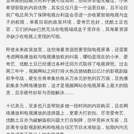
雷布斯的战略方向和手腕可谓高明，但却并非毫无破绽。小米
希望获取的内容优势，其实仅仅只是一个远景目标。且不论目
前广电总局为了保障电视台利益会否进一步收紧智能电视与盒
子的权限，单看目前的政策环境，爱奇艺也好，优酷土豆也
罢，它们的App已然无法在电视端或盒子里存在，其海量资源
亦缺少在电视上变现的可能。
即使未来政策放宽，这些海量资源想要登陆电视屏幕，还需要
考虑网络播放权与电视播放权的纠葛，哪怕是现在的小米、爱
奇艺、优酷土豆已经通过各种迂回方式取得了电视牌照。过去
两三年中，视频网站之间打得火热且烧钱数以亿计的影视剧版
权争夺战，硬生生将单集价格从万余元炒热到百万级，且热播
剧集多为网络播放权，这才是视频网站在电视屏幕上最大的隐
患，且非硬件好坏与否能解决……
十亿美元，至多也只是帮助多烧一段时间的内容购买，且在网
络播放和电视播放的选择题上，更要大打折扣。尽管爱奇艺、
优酷土豆亦为破解版权问题大打自制牌，但毕竟杯水车薪，且
距离专业影视剧机构和电视台综艺节目水准较远，短期内均无