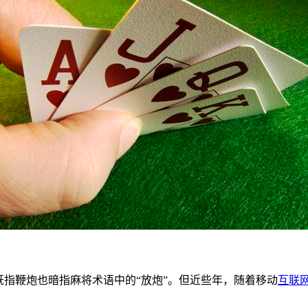
既指鞭炮也暗指麻将术语中的“放炮”。但近些年，随着移动
互联