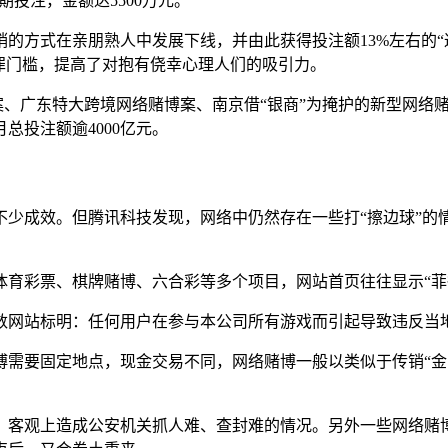
9期投注，金额达5500万元。
的方式在亲朋熟人中发展下线，并由此获得投注额13%左右的“返
罪门槛，提高了对抱有侥幸心理人们的吸引力。
团案、广东特大跨境网络赌博案、南京借“银商”为掩护的新型网
总投注额逾4000亿元。
少成效。但腾讯科技发现，网络中仍然存在一些打“擦边球”的情
育彩票、棋牌赌博、六合彩等多个项目，网站首页往往显示“菲律
数网站标明：任何用户在参与本公司所有游戏而引起导致违反当
博需要固定地点，现金交易不同，网络赌博一般以类似于传销“金
，客观上造成公安机关抓人难、查封难的情况。另外一些网络赌