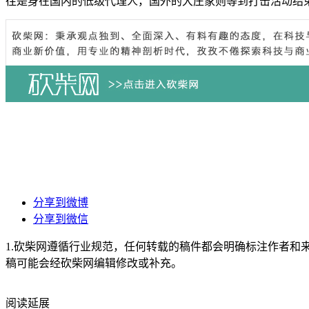
往是身在国内的低级代理人，国外的大庄家则等到打击活动结
分享到微博
分享到微信
1.砍柴网遵循行业规范，任何转载的稿件都会明确标注作者和来
稿可能会经砍柴网编辑修改或补充。
阅读延展