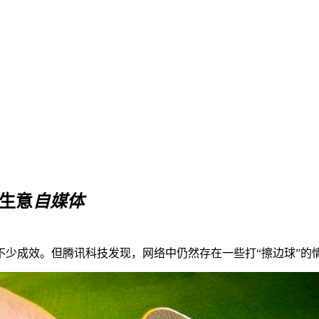
生意
自媒体
成效。但腾讯科技发现，网络中仍然存在一些打“擦边球”的情况