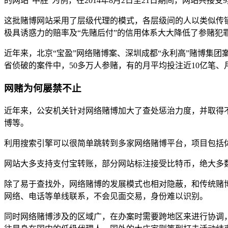
的网站“中胜”为例，在2014年8月2日至21日期间，网站共接受
这批赌博网站采用了层级代理的模式，各层级间的人以类似传销
极具诱惑力的赔率及“先赌后付”的信用体系大大降低了参赌犯
近年来，北京“宝盈”网络赌博案、深圳成都“永利高”赌博集
省侦破的案件中，50多万人参赌，有的月平均投注近10亿笔、月
网赌为何屡禁不止
近年来，公安机关针对网络赌博加大了查处惩治力度，并取得不
博等。
利用搜索引擎可以很简单跳转到多家网络赌博平台，项目包括体
网站大多支持支付宝转账，部分网站标注接受比特币，绝大多
除了易于查找外，网络赌博的发展模式也相对隐蔽，和传统赌
网络、电话等单线联系，不会见面交易，身份难以识别。
同时网络赌博涉及的区域广，在办案时需要跨地区来进行协调