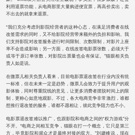
利用退票功能，从电商那里大量购进便宜票，再高价卖出，卖
不出去的就拿来退票。
“我们充分考虑到影院经营者的这种心态，在满足消费者在线
改签需求的同时，又不给影院经营带来额外的负担和影响。我
们支持影院对改签服务进行时间限制、次数限制，对影片上座
率不会造成影响；另一方面，在线改签电影票张数，必须大于
或等于原订单张数，对影院出票量也会有保证。”猫眼相关负
责人如是说。
在微票儿相关负责人看来，目前电影票退改签在行业内没有统
一标准，但在未来一定是趋势，微票儿会致力于提升用户的观
影体验，同时尊重院线的意见，让更多消费者摆脱时间上的限
制，更称心如意地观影。不过，各大电商竞争非常激烈，谁都
想推行退改签的服务，谁都不愿相让，彼此竞争阻力也不小。
电影票退改签难以推广，也跟影院和电商之间的“权力游戏”分
不开。“电商之间相互竞争，猫眼在打一个概念，它只是第三
方，毕竟影院和观众才是最终对接的双方。”刘建峰说，现在