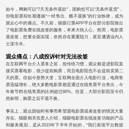
如今，网购可以“7天无条件退款”，团购也可以“无条件退货”，
但电影票却长期遵循“一经售出、概不退换”的行业铁律，成为
观众心中的痛点。不久前，猫眼订票APP平台在部分影院推出
了电影票免费在线改签的服务，本来大快人心。然而，电影票
退改签，想要全面实现，依然存在重重阻力，甚至遭遇业内人
士泼冷水。
观众痛点：八成投诉针对无法改签
在互联网平台介入票务之前，按传统习惯，观众都是进影院直
接买票看电影，很少提前购票，而且电影院也不会提前卖第二
天的票。但如今形势大变，互联网全面介入电影行业，电商售
票迅猛增长，绝大多数电影票都是通过在线售票平台售出，今
年春节档在线售票的比例超过80%。但是，大部分影院至今仍
然标明，购票之后不退不换。
事实上，观众因临时有事而希望退电影票或者改签的情况大量
存在。猫眼相关负责人介绍，猫眼电影票在线改签功能的产品
和服务规划，是从2015年下半年开始的，“我们发现平台数据