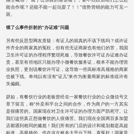
能合作呢？还能不能一起玩耍了！！”借势营销的能力可见一
斑。
饿了么事件折射的“办证难”问题
另有些反思型网友质疑：有证儿的就真的不该下线吗？或许证
件齐全的商家真的冤枉，但有些无证商家也有他们的苦，我国
卫生许可证的办理程序繁琐死板，导致餐饮许可证办证难办证
贵，甚至有些地区只能办理小微餐饮服务证，根本不能办理营
业执照，更别说餐饮许可证，这导致一些高标准高规格的商家
也被下线。单纯以有没有“证儿”来作为衡量商家的标准或许有
失偏颇。
辟如，有餐饮行业的老板曾经在一家餐饮行业的公众微信号文
章下留言，称“外卖和平台之间的合作，作为商户的一方其实
是很痛苦的。国家现在对卫生许可证的办理方面严防死守。让
我们这些真正想做餐饮的人很痛苦。我们现在全国两百多加盟
店都遇到相同的尴尬！我们所有的门店的设计和规划都是高超
标准，高规格的。也在这次被各大平台下线，真冤枉！国家是