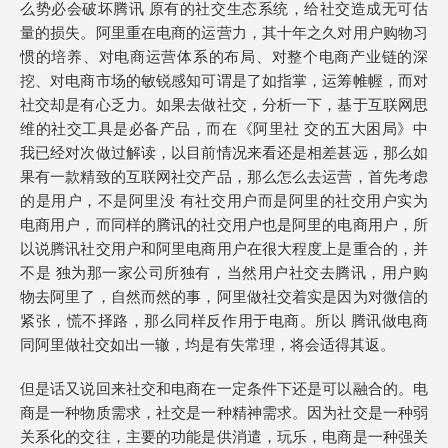
么势必会破坏腾讯 原有的社交生态系统，给社交造成无可估
量的损失。阿里重在电商的运营力，其十年之久对用户购物习
惯的培养、对电商运营体系的布局、对整个电商产业链的深
挖、对电商市场的敏锐感知可谓是了如指掌，运筹帷幄，而对
社交却是有心乏力。如果去做社交，分析一下，基于互联网思
维的社交工具是必备产品，而在《阿里社 交的五大困局》中
我已经对次做过解读，以目前情况来看还是相差甚远，那么如
果有一款精致的互联网社交产品，那么怎么去运营，首先考虑
的是用户，不是阿里没 有社交用户而是阿里的社交用户实为
电商用户，而同样的腾讯的社交用户也是阿里的电商用户，所
以说腾讯社交用户和阿里电商用户在很大程度上是重合的，并
不是 独为那一家公司所独有，当然用户社交去腾讯，用户购
物去阿里了，自然而然的事，阿里做社交着实是因为对微信的
紧张，慌不择路，那么同样反作用于电商。所以 腾讯做电商
同阿里做社交如出一辙，均是有失常理，将会适得其返。
但是话又说回来社交和电商在一定条件下还是可以融合的。电
商是一种物质需求，社交是一种精神需求。因为社交是一种弱
关系化的交往，主要的功能是供消遣，玩乐，电商是一种强关