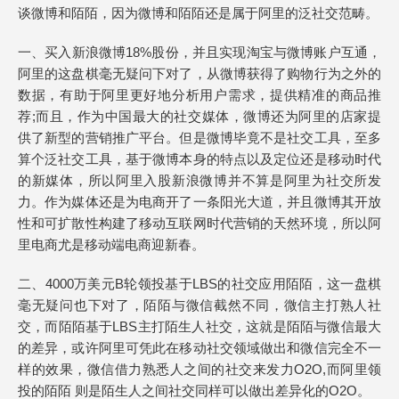
谈微博和陌陌，因为微博和陌陌还是属于阿里的泛社交范畴。
一、买入新浪微博18%股份，并且实现淘宝与微博账户互通，
阿里的这盘棋毫无疑问下对了，从微博获得了购物行为之外的
数据，有助于阿里更好地分析用户需求，提供精准的商品推
荐;而且，作为中国最大的社交媒体，微博还为阿里的店家提
供了新型的营销推广平台。但是微博毕竟不是社交工具，至多
算个泛社交工具，基于微博本身的特点以及定位还是移动时代
的新媒体，所以阿里入股新浪微博并不算是阿里为社交所发
力。作为媒体还是为电商开了一条阳光大道，并且微博其开放
性和可扩散性构建了移动互联网时代营销的天然环境，所以阿
里电商尤是移动端电商迎新春。
二、4000万美元B轮领投基于LBS的社交应用陌陌，这一盘棋
毫无疑问也下对了，陌陌与微信截然不同，微信主打熟人社
交，而陌陌基于LBS主打陌生人社交，这就是陌陌与微信最大
的差异，或许阿里可凭此在移动社交领域做出和微信完全不一
样的效果，微信借力熟悉人之间的社交来发力O2O,而阿里领
投的陌陌 则是陌生人之间社交同样可以做出差异化的O2O。