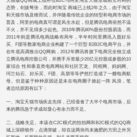
天猫版QQ商城上线补位B2C与阿里淘宝天猫形成相互对峙的
态势，剑拔弩张，而此时淘宝 商城已上线2年之久，由于淘宝
和天猫市场及锋而试，并伴随着传统企业的转型和电商市场的
普及，阿里的电商真可谓是风生水起，但是腾讯电商依然不温
不火，并不见得多少起色。2010年腾讯80%股份控股易迅，而
2011年则是腾讯电商战略布局年，半年时间里腾讯入股好乐
买、F团等数家电商企业构建了一个巨型 B2B2C电商平台，并
在年底高调推出QQ网购，2012年腾讯将旗下电商完全独立成
立腾讯电商控股公司，并携手斥资最少20亿元控股或参股的10
家综合 性和垂直类电商网站和社区艺龙、同程网、妈妈网、
珂兰钻石、好乐买、F团、高朋等等俨然打造成了一艘电商航
母。但是鉴于种种原因还是未在电商圈子掀起一阵 风浪，笔
者总结原因有以下：
一、淘宝天猫市场疾走先得，已经蚕食了大半个电商市场，后
来的腾讯急于求成却显心有余力而不足。
二、战略失足。本该在C2C模式的拍拍网和B2C模式的QQ商
城上深耕细作，点滴突破，却在这两块尚未施肥的方田之外另