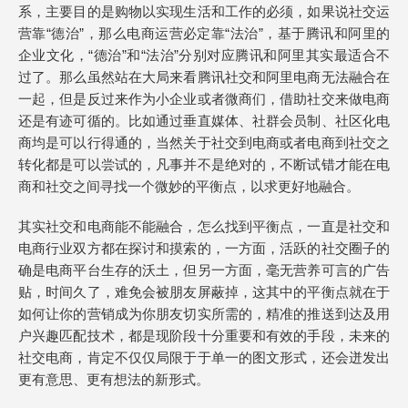
系，主要目的是购物以实现生活和工作的必须，如果说社交运
营靠“德治”，那么电商运营必定靠“法治”，基于腾讯和阿里的
企业文化，“德治”和“法治”分别对应腾讯和阿里其实最适合不
过了。那么虽然站在大局来看腾讯社交和阿里电商无法融合在
一起，但是反过来作为小企业或者微商们，借助社交来做电商
还是有迹可循的。比如通过垂直媒体、社群会员制、社区化电
商均是可以行得通的，当然关于社交到电商或者电商到社交之
转化都是可以尝试的，凡事并不是绝对的，不断试错才能在电
商和社交之间寻找一个微妙的平衡点，以求更好地融合。
其实社交和电商能不能融合，怎么找到平衡点，一直是社交和
电商行业双方都在探讨和摸索的，一方面，活跃的社交圈子的
确是电商平台生存的沃土，但另一方面，毫无营养可言的广告
贴，时间久了，难免会被朋友屏蔽掉，这其中的平衡点就在于
如何让你的营销成为你朋友切实所需的，精准的推送到达及用
户兴趣匹配技术，都是现阶段十分重要和有效的手段，未来的
社交电商，肯定不仅仅局限于于单一的图文形式，还会迸发出
更有意思、更有想法的新形式。