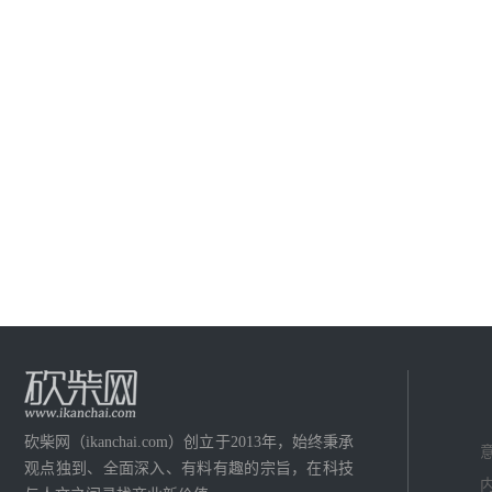
砍柴网（ikanchai.com）创立于2013年，始终秉承
意
观点独到、全面深入、有料有趣的宗旨，在科技
内