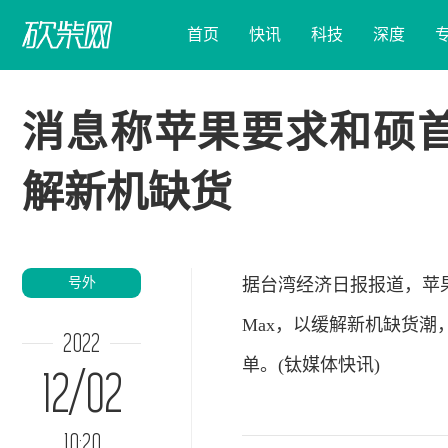
首页
快讯
科技
深度
消息称苹果要求和硕首
解新机缺货
号外
据台湾
经济
日报报道，
苹
Max，以缓解新机缺货潮，
2022
单。(钛
媒体
快讯)
12/02
10:20