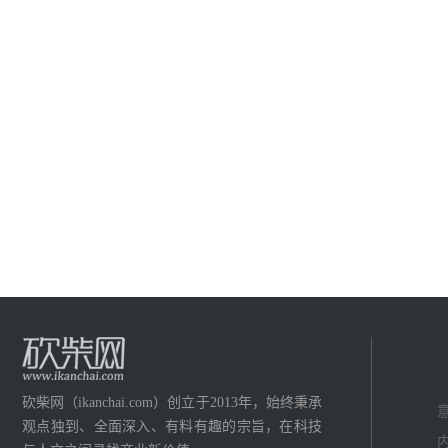
砍柴网（ikanchai.com）创立于2013年，始终秉承
意
观点独到、全面深入、有料有趣的宗旨，在科技
内