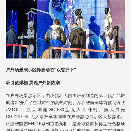
户外场景演示区静态动态“双管齐下”
吸引值爆棚 展现户外新热潮
在户外场景演示区，由小鹏汇天自主研发制造的第五代产品旅
航者X2开启了空域时代的高热时刻。深圳智航全球首款飞碟状
eVTOL、航天国器GQ-680型无人直升机、航天晨光
CGJ110TSL 无人清扫车等同样在户外静态展示区大放异彩。
亿航智能携EH216系列惊艳亮相，是全球首款获得型号合格证
与标准适航证的无人驾驶载人eVTOL航空器，年底前有望推出