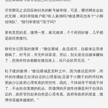
尽管腾讯之后回应称封杀的帐号被举报，可是，哪些网友会如
此无聊，闲到举报账户呢?有人雇佣吗?难道腾讯也有个“小脚
侦缉队”、“报刊审查组”?至于吗?
更有意思的是，微博一查，难兄难弟，个个死得好惨，几乎都
是政经类微刊。
财经女记部落的微博：“微信屠城，血流成河，自媒体运营者
都疯了。封号后，并无申诉渠道。所以，别太迷信自媒体赚钱
了，把身价性命都赌在微信身上，你只会欲哭无泪。”
杜子建的微博：“微信屠城是意料之中。因为微信是闭环，闭
环的传播缺乏自清自证的心理基础;且基于小圈子的闭环结构
更缺少让政府心理有底的管控性，因此，干掉就等于彻底干掉
了，不会给你复燃的机会。而微博的开放性传播是利于自清自
证的，政府管控起来自然是心里有底。政府有政府的算盘，微
博传谣越来越难的。”