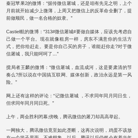
秦冠苹果2的微博：“据传微信屠城，还是咱有先见之明，上个
月前就开始减少上微薄，上周又把微信上的反革命全删了，提
前做顺民，做一名合格的奴隶。”
Castiel航的微博：“313#微信屠城#要做自媒体，应该先考虑自
己做一个平台。现在就像租房一样，房东不满意你的生活方
式，把你给赶走。要是你自己买的房子，谁能赶你走?对于微
信屠城，我只能呵呵了…”
搅局者王麟的微博：“微信屠城，血流成河，这是要肃清的节
奏么?所以说在中国搞互联网、媒体创新，政治永远是第一风
险。”
网上还有这样的评论：“记微信屠城 ，不求同年同月同日生，
但求同年同月同日死。”
上午，两会胜利闭幕;傍晚，腾讯微信的屠刀却高高举起。
一网独大，腾讯微信竟至如此垄断，这再次说明，鸡蛋不该放
在一个篮子里面。不难想象，以后，腾讯以后仍然会有着当年