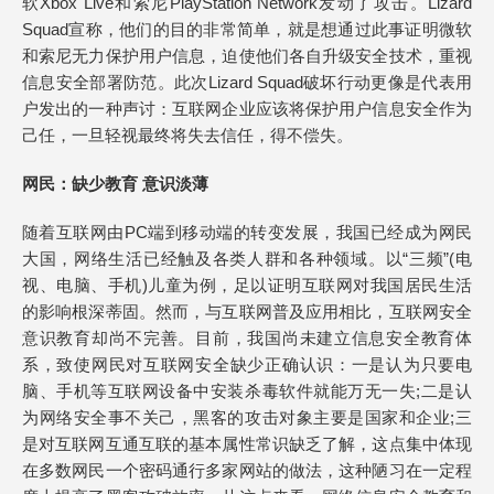
软Xbox Live和索尼PlayStation Network发动了攻击。Lizard
Squad宣称，他们的目的非常简单，就是想通过此事证明微软
和索尼无力保护用户信息，迫使他们各自升级安全技术，重视
信息安全部署防范。此次Lizard Squad破坏行动更像是代表用
户发出的一种声讨：互联网企业应该将保护用户信息安全作为
己任，一旦轻视最终将失去信任，得不偿失。
网民：缺少教育 意识淡薄
随着互联网由PC端到移动端的转变发展，我国已经成为网民
大国，网络生活已经触及各类人群和各种领域。以“三频”(电
视、电脑、手机)儿童为例，足以证明互联网对我国居民生活
的影响根深蒂固。然而，与互联网普及应用相比，互联网安全
意识教育却尚不完善。目前，我国尚未建立信息安全教育体
系，致使网民对互联网安全缺少正确认识：一是认为只要电
脑、手机等互联网设备中安装杀毒软件就能万无一失;二是认
为网络安全事不关己，黑客的攻击对象主要是国家和企业;三
是对互联网互通互联的基本属性常识缺乏了解，这点集中体现
在多数网民一个密码通行多家网站的做法，这种陋习在一定程