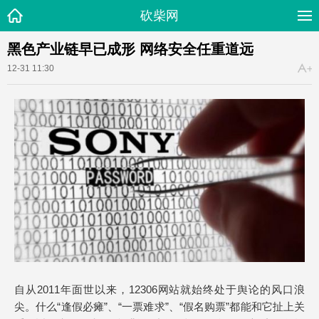
砍柴网
黑色产业链早已成形 网络安全任重道远
12-31 11:30
自从2011年面世以来，12306网站就始终处于舆论的风口浪
尖。什么“逢假必瘫”、“一票难求”、“假名购票”都能和它扯上关