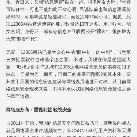
系。近日来，又和“信息泄露”黏在一起。很多网友大呼：“年轻
可以任性，可也不能如此不省心啊!”虽说以前也和信息泄露传
出绯闻，可那毕竟是轻描淡写，而这次却非同小可。据悉，此
次12306网站遭遇泄露的账户数量达13万之多。用户账号、明
文密码、身份证、邮箱等信息在互联网公开“裸奔”，很多旅客
无奈“躺着中枪”。
无疑，12306网站已是大众心中的“眼中钉、肉中刺”，当然第
三方抢票软件也难逃牵连之罪。不过，我现在倒是想提醒大
家：“吐槽之际勿忘思考!”12306这名网络售票员确实存在很多
缺点，但是为何一而再，再而三的暴露问题呢?究其本质，要
归咎于我国的信息安全建设与网络发展速度不对称。从目前网
络信息安全现状来看，不得不承认我国网络信息安全建设之路
任重而道远。
网络服务商：重视利益 轻视安全
自2011年开始，我国的信息安全问题日益凸显，其明显的标志
就是网络泄密事件频频发生。从CSDN 600万用户资料和天涯