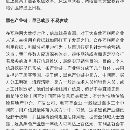
度上提高了黑客攻破效率。从这点来看，网络信息安全教育和
培训亟待提上日程。
黑色产业链：早已成形 不易攻破
在互联网大数据时代，信息就是资源。对于大多数互联网企业
来说，掌握用户数据就如同打开了发展之门。众多互联网企业
利用数据，判断分析用户行为，从而进行更具针对性的营销。
这点，我们多数人应该深有体会。很多网站或者商家定期会打
着服务的旗号进行信息推送，最终实现销售目的。目前，个人
信息挖掘早已形成一条产业链，产业链分成了几个群体，共同
支撑起了黑客帝国。据了解，黑色产业链中卖方、中间商、买
方分工明确，流程清晰。卖方一般是技术人员和销售人员，或
是工具制造者，他们最前接触用户信息，但是不会直接兜售，
而是转交给中间商;中间商将信息归类筛选，有针对性地传输
给房地产中介、广告公司、电商等企业;一般经过至少三个中
间商，用户信息最终落入买方手中。可见，这条黑色产业链已
经趋于成熟，并且懂得如何规避法律风险。据安全领域人士透
露，这条黑色产业链一年收入可高达上百亿元。有利益就会有