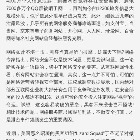
4000万个人信息泄露，到搜狗浏览器存在安全漏洞、腾讯
7000多万个QQ群被晒于网上，再到如今的12306旅客信息大
规模外泄，似乎信息外泄早已成为常态。此外，细数近几年的
泄露风波，几乎所有的网络服务商都难逃噩运，如支付宝、当
当网、京东等电子商务网站，开心网、人人网、珍爱网、百合
网等知名社交网站曾经都被黑客光顾。
网络如此不堪一击，黑客当真是所向披靡，雄霸天下吗?网络
专家指出，网络安全不仅是技术问题，更是意识问题。这一论
断实在是一语破的，切中了网络安全的要害。从互联网属性来
看，所有网站都会存在漏洞。其实，这一点并不可怕，可怕的
是网络运营者轻视安全部署。据权威调查数据显示，国内绝对
部分互联网企业将大部分资金用于竞争和业务发展，在安全部
署的投入都达不到1%。这点可怜的安全投入注定网站“裸奔”的
命运。试想，这么容易攻破的壁垒，黑客不来袭击岂不怪哉!
相比技术问题，网络服务商只顾眼前利益，不做安全打算，才
是泄密事件频频发生的重要诱因。
近期，美国恶名昭著的黑客组织“Lizard Squad”于圣诞节对微