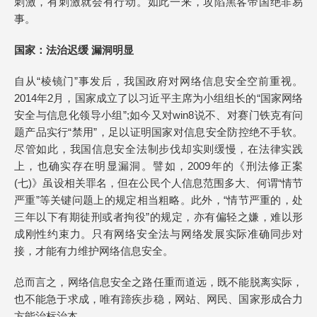
刺激，有刺激就会有行动。如此一来，攻陷黑客帝国绝非易
事。
国家：法治迟缓 漏洞明显
自从“棱镜门”事发后，我国政府对网络信息安全空前重视。
2014年2月，国家成立了以习近平主席为小组组长的“国家网络
安全与信息化领导小组”;如今又对win8说不、对赛门铁克有问
题产品实行“禁用”，足以证明国家对信息安全防控绝不手软。
尽管如此，我国信息安全法制步伐却实则缓慢，在法律实践
上，也确实存在明显漏洞。譬如，2009年的《刑法修正案
(七)》虽设相关罪名，但在公民个人信息范围多大、何谓“情节
严重”等关键问题上的规定相当粗略。此外，“情节严重的，处
三年以下有期徒刑或者拘役”的规定，亦有偏轻之嫌，难以形
成刚性约束力。只有网络安全法与网络发展实际准确同步对
接，才能有力维护网络信息安全。
总而言之，网络信息安全之路任重而道远，既不能脱离实际，
也不能急于求成，唯有蹄疾步稳，网站、网民、国家形成合力
方能治标治本。