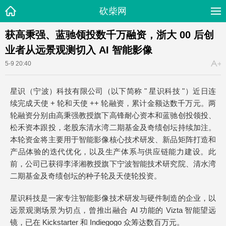
砍柴网
获高秉强、蓝驰领投数千万融资，浙大 00 后创
业者从远景观测切入 AI 智能影像
5-9 20:40
星识（宁波）科技有限公司（以下简称 " 星识科技 "）近日连
续完成天使 + 轮和天使 ++ 轮融资，累计金额达数千万元。两
轮融资分别由高秉强教授旗下高锋耐心资本和蓝驰创投领投、
松禾资本跟投，老股东清水湾二期基金及奇绩创坛持续加注。
本轮资金将主要用于智能影像核心技术研发、新品矩阵打造和
产品体验的迭代优化，以及生产体系与供应链能力建设。此
前，公司已获得李泽湘教授旗下宁波智能技术研究院、清水湾
二期基金及奇绩创坛的种子轮及天使轮投资。
星识科技是一家专注智能影像技术研发与硬件制造的企业，以
远景观测场景为切点，曾推出融合 AI 功能的 Vizta 智能望远
镜，已在 Kickstarter 和 Indiegogo 众筹达数百万元。