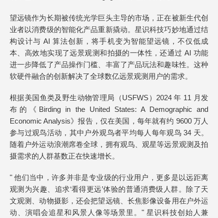
望远镜作为长期被传统光学巨头主导的市场，正在被新生代创
业者以消费级的智能化产品重新撬动。星识科技巧妙地通过结
构设计与 AI 算法创新，将手机变为智能望远镜，不仅低成
本、高效地实现了远景观测和拍摄的一体性，还通过 AI 功能
进一步降低了产品操作门槛、丰富了产品玩法和趣味性。这种
软硬件融合的创新解决了全球数亿远景观测用户的需求。
根据美国鱼类及野生动物管理局（USFWS）2024 年 11 月发
布的《Birding in the United States: A Demographic and
Economic Analysis》报告，仅在美国，每年就有约 9600 万人
参与过观鸟活动，其中户外观鸟者平均每人每年观鸟 34 天。
随着户外运动浪潮席卷全球，拥有观鸟、观星等远景观测及拍
摄需求的人群基数正在快速增长。
" 他们当中，许多并非是专业级的行业用户，更多是以远距离
观测为兴趣、追求‘看得更远’体验的普通消费级人群。除了天
文观测、动物摄影，还会把望远镜、长焦影像设备用在户外运
动、演唱会追星和风景人像等场景里。" 星识科技创始人兼