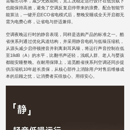
需输出功率，减少无效能耗，宽工况稳定运行设计在低负载下
也能保持高效，避免了空调反复启停带来的浪费。配合智能节
能算法，一键开启ECO省电模式后，整晚安睡或全天开启都无
需为电费心疼，让省电与舒适兼得。
空调夜晚运行时的静音表现，同样是选购产品的标准之一。酷
省侠系列通过优化风道结构，并采用静音电机与低噪压缩机，
从源头减少启停顿挫音并剥离刺耳风噪，将运行声音控制在低
至18dB（A）的水平，比翻书声还轻，浅眠人群、老人与婴孩
都能安睡整晚。在耐用保障上，追觅酷省侠系列空调还同步提
供压缩机10年超长质保，从核心部件上消除用户对售后维修成
本的后顾之忧，让消费者买得放心、用得安心。