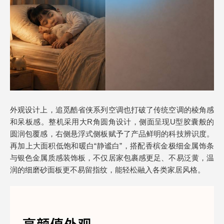
外观设计上，追觅酷省侠系列空调也打破了传统空调的棱角感
和呆板感。整机采用大R角圆角设计，侧面呈现U型胶囊般的
圆润包覆感，右侧悬浮式侧板赋予了产品鲜明的科技辨识度。
再加上大面积低饱和暖白“静谧白”，搭配香槟金极细金属饰条
与银色金属质感装饰板，不仅居家包裹感更足、不易泛黄，温
润的细磨砂面板更不易留指纹，能轻松融入各类家居风格。