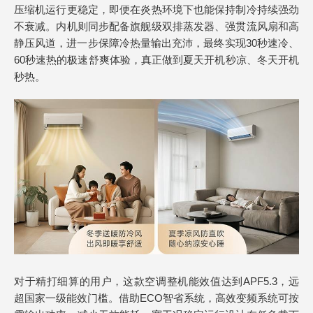
压缩机运行更稳定，即便在炎热环境下也能保持制冷持续强劲
不衰减。内机则同步配备旗舰级双排蒸发器、强贯流风扇和高
静压风道，进一步保障冷热量输出充沛，最终实现30秒速冷、
60秒速热的极速舒爽体验，真正做到夏天开机秒凉、冬天开机
秒热。
对于精打细算的用户，这款空调整机能效值达到APF5.3，远
超国家一级能效门槛。借助ECO智省系统，高效变频系统可按