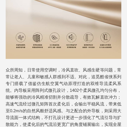
众所周知，日常使用空调时，冷风直吹、风感生硬等问题，常
常让老人、儿童和敏感人群感到不适。对此，追觅酷省侠系列
专门搭载了借鉴仿生航空翼气动原理打造的双维导流柔风系
统。内导板采用阵列式微孔设计，1402个柔风微孔均匀分布，
能够将强劲的冷风精准切割并分散疏导，有效瓦解直吹冲力；
高速气流经过微孔矩阵首次柔化后，会输出平稳风流，带来低
至0.2m/s的自然风般舒适风感。与之配合的外导板，则采用大
导流面一体式结构，不打孔设计更进一步强化了气流引导与扩
散能力，使柔化后的气流沿更宽广的角度铺展输出，实现全屋