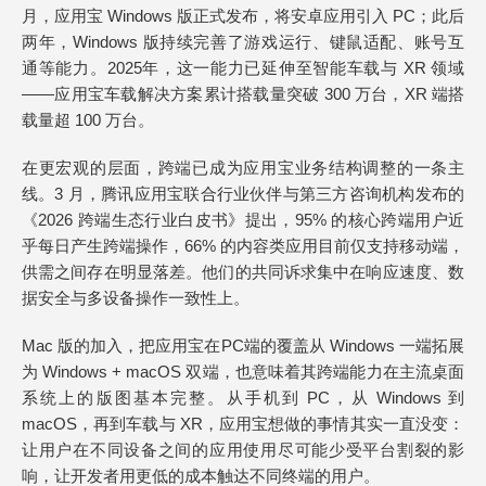
月，应用宝 Windows 版正式发布，将安卓应用引入 PC；此后
两年，Windows 版持续完善了游戏运行、键鼠适配、账号互
通等能力。2025年，这一能力已延伸至智能车载与 XR 领域
——应用宝车载解决方案累计搭载量突破 300 万台，XR 端搭
载量超 100 万台。
在更宏观的层面，跨端已成为应用宝业务结构调整的一条主
线。3 月，腾讯应用宝联合行业伙伴与第三方咨询机构发布的
《2026 跨端生态行业白皮书》提出，95% 的核心跨端用户近
乎每日产生跨端操作，66% 的内容类应用目前仅支持移动端，
供需之间存在明显落差。他们的共同诉求集中在响应速度、数
据安全与多设备操作一致性上。
Mac 版的加入，把应用宝在PC端的覆盖从 Windows 一端拓展
为 Windows + macOS 双端，也意味着其跨端能力在主流桌面
系统上的版图基本完整。从手机到 PC，从 Windows 到
macOS，再到车载与 XR，应用宝想做的事情其实一直没变：
让用户在不同设备之间的应用使用尽可能少受平台割裂的影
响，让开发者用更低的成本触达不同终端的用户。