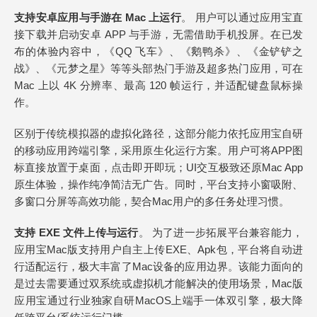
支持安卓应用与手游在 Mac 上运行
。 用户可以通过应用宝直
接下载并启动安卓 APP 与手游，无需借助手机投屏。在已发
布的体验内容中，《QQ 飞车》、《鹅鸭杀》、《金铲铲之
战》、《元梦之星》等等头部热门手游及超多热门应用，可在
Mac 上以 4K 分辨率、最高 120 帧运行，并适配键盘鼠标操
作。
区别于传统模拟器的虚拟化路径，这部分能力依托应用宝自研
的移动应用跨端引擎，采用原生化运行方案。用户可将APP图
标直接放置于桌面，点击即开即玩；UI交互极致还原Mac App
原生体验，操作纯净简洁无广告。同时，平台支持小窗吸附、
多窗口分屏等高效功能，契合Mac用户的多任务处理习惯。
支持 EXE 文件上传与运行
。 为了进一步拓展平台兼容能力，
应用宝Mac版支持用户自主上传EXE、Apk包，平台将自动进
行适配运行，极大丰富了Mac设备的应用边界。该能力面向的
是过去需要通过双系统或虚拟机才能解决的使用场景，Mac版
应用宝通过行业独家自研MacOS上端手一体双引擎，极大降