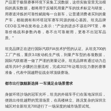
产品置于极限赛事环境下采集工况数据，这些实验室里无法模
拟的真实数据，都将用于反哺民用量产车的技术标定与研发，
用赛道淬炼的可靠性赋能每一台新车，让普通消费者买到的量
产车，都能拥有和环塔冠军赛车同源的核心基因。坦克品牌
CEO谷玉坤在发布会上表示：“产业的进步不该在PPT里，单
靠价格战和参数内卷，卷不出可靠耐用，更卷不出冠军品
质。”
坦克品牌正在进行国际汽联FIA技术护照的认证。从坦克700的
工厂产线，重庆3.0发动机生产线，到量产车型的各项数据，
国际汽联都逐一做了严谨的测量记录。坦克品牌将通过动力总
成等共8个步骤的注册流程，完成2027年达喀尔拉力赛的赛事
准备，代表中国越野征战全球顶级赛场。
都市出行旗舰新选择 一车满足全场景需求
身披环塔沙场的冠军光环，坦克的外籍车手们在落地深圳后，
便跳出传统越野的荒漠场景，在高楼林立、路况复杂的深圳主
城区对全新坦克700进行了一场深度的城市场景试驾。