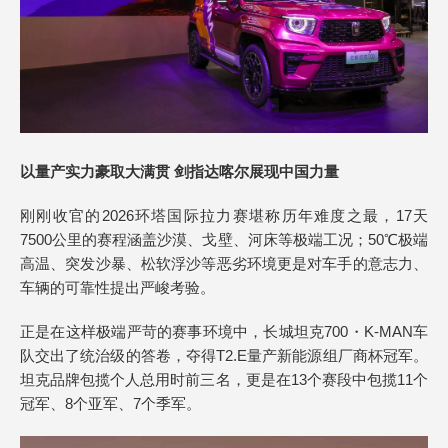
以量产实力豪取大满贯 剑指达喀尔展现中国力量
刚刚收官的2026环塔国际拉力赛堪称历年难度之最，17天
7500公里的赛程涵盖沙漠、戈壁、河床等极端工况；50℃极端
高温、突发沙暴、松软浮沙等恶劣环境更是对车手的意志力、
车辆的可靠性提出严峻考验。
正是在这样极端严苛的赛事环境中，长城坦克700・K-MAN车
队交出了统治级的答卷，夺得T2.E量产新能源组厂商杯冠军。
坦克品牌包揽个人总用时前三名，更是在13个赛段中包揽11个
冠军、8个亚军、7个季军。